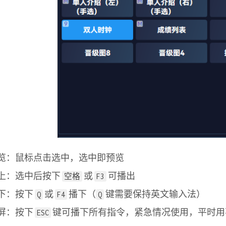
览：鼠标点击选中，选中即预览
上：选中后按下
或
可播出
空格
F3
下：按下
或
播下（
键需要保持英文输入法）
Q
F4
Q
屏：按下
键可播下所有指令，紧急情况使用，平时用
ESC