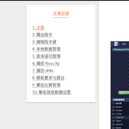
文章目录
1.
注册
2.
播出指令
3.
编辑指令键
4.
本地数据管理
5.
查询语句管理
6.
播控 Ross Xp
7.
播控 vMix
8.
模板要求与建议
9.
攀岩比赛管理
10.
攀岩接收数据设置