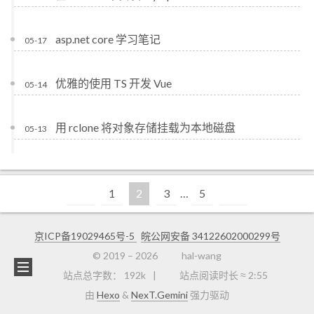
asp.net core 学习笔记
05-17
优雅的使用 TS 开发 Vue
05-14
用 rclone 将对象存储挂载为本地磁盘
05-13
1
2
3
…
5
京ICP备19029465号-5
皖公网安备 34122602000299号
© 2019 –
2026
hal-wang
站点总字数：
192k
站点阅读时长 ≈
2:55
由
Hexo
&
NexT.Gemini
强力驱动